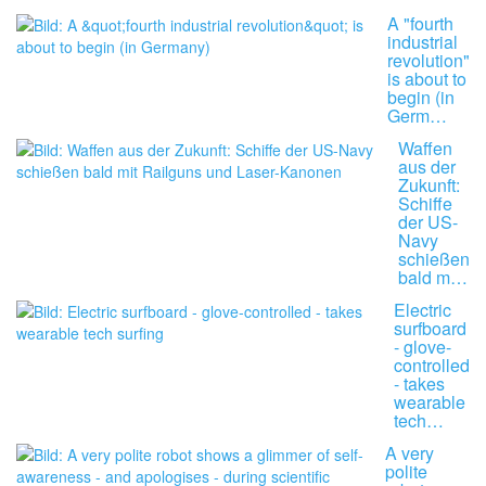
A "fourth
industrial
revolution"
is about to
begin (in
Germ…
Waffen
aus der
Zukunft:
Schiffe
der US-
Navy
schießen
bald m…
Electric
surfboard
- glove-
controlled
- takes
wearable
tech…
A very
polite