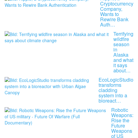
Cryptocurrency
Company,
Wants to
Rewire Bank
Auth…
Terrifying
wildfire
season
in
Alaska
and what
it says
about…
EcoLogicStudio
transforms
cladding
system into a
bioreact…
Robotic
Weapons:
Rise the
Future
Weapons
of US