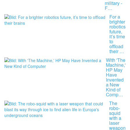
military -
F…
For a
brighter
robotics
future,
it’s time
to
offload
their …
With 'The
Machine,'
HP May
Have
Invented
a New
Kind of
Comp…
The
robo-
squid
with a
laser
weapon