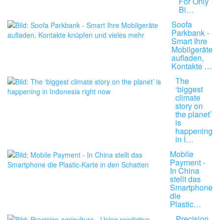
For Only
Bi…
Soofa
Parkbank -
Smart Ihre
Mobilgeräte
aufladen,
Kontakte …
The
‘biggest
climate
story on
the planet’
is
happening
in I…
Mobile
Payment -
In China
stellt das
Smartphone
die
Plastic…
Precision