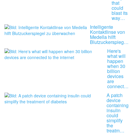
that
could
blast its
way…
Intelligente
Kontaktlinse von
Medella hilft
Blutzuckerspieg…
Here's
what will
happen
when 30
billion
devices
are
connect…
A patch
device
containing
insulin
could
simplify
the
treatm…