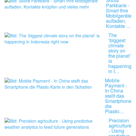
Soofa
Parkbank -
Smart Ihre
Mobilgeräte
aufladen,
Kontakte …
The
‘biggest
climate
story on
the planet’
is
happening
in I…
Mobile
Payment -
In China
stellt das
Smartphone
die
Plastic…
Precision
agriculture
- Using
predictive