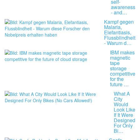
self-
awareness
- and…
Kampf gegen
Malaria,
Elefantiasis,
Flussblindheit
- Warum d…
IBM makes
magnetic
tape
storage
competitive
for the
future …
What A
City
Would
Look Like
If It Were
Designed
For Only
Bi…