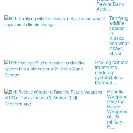
Rewire Bank
Auth…
Terrifying
wildfire
season
in
Alaska
and what
it says
about…
EcoLogicStudio
transforms
cladding
system into a
bioreact…
Robotic
Weapons:
Rise the
Future
Weapons
of US
military -
F…