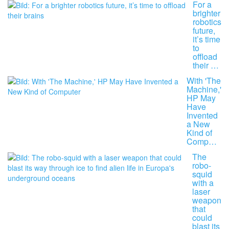
For a
brighter
robotics
future,
it’s time
to
offload
their …
With 'The
Machine,'
HP May
Have
Invented
a New
Kind of
Comp…
The
robo-
squid
with a
laser
weapon
that
could
blast its