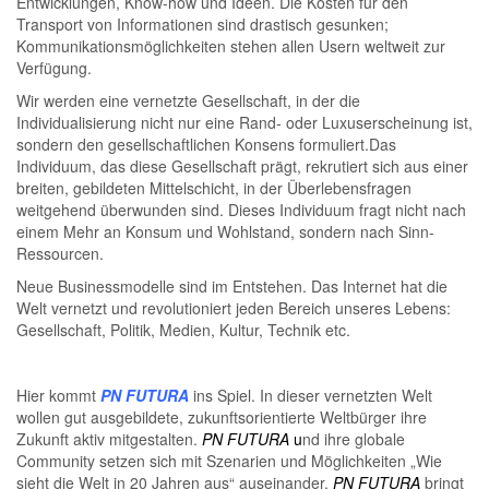
Entwicklungen, Know-how und Ideen. Die Kosten für den
Transport von Informationen sind drastisch gesunken;
Kommunikationsmöglichkeiten stehen allen Usern weltweit zur
Verfügung.
Wir werden eine vernetzte Gesellschaft, in der die
Individualisierung nicht nur eine Rand- oder Luxuserscheinung ist,
sondern den gesellschaftlichen Konsens formuliert.Das
Individuum, das diese Gesellschaft prägt, rekrutiert sich aus einer
breiten, gebildeten Mittelschicht, in der Überlebensfragen
weitgehend überwunden sind. Dieses Individuum fragt nicht nach
einem Mehr an Konsum und Wohlstand, sondern nach Sinn-
Ressourcen.
Neue Businessmodelle sind im Entstehen. Das Internet hat die
Welt vernetzt und revolutioniert jeden Bereich unseres Lebens:
Gesellschaft, Politik, Medien, Kultur, Technik etc.
Hier kommt
PN FUTURA
ins Spiel. In dieser vernetzten Welt
wollen gut ausgebildete, zukunftsorientierte Weltbürger ihre
Zukunft aktiv mitgestalten.
PN FUTURA
u
nd ihre globale
Community setzen sich mit Szenarien und Möglichkeiten „Wie
sieht die Welt in 20 Jahren aus“ auseinander.
PN FUTURA
bringt