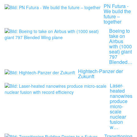
PN Futura -
We build the
future –
together
Boeing to
take on
Airbus
with (1000
seat) giant
797
Blended…
Hightech-Panzer der
Zukunft
Laser-
heated
nanowires
produce
micro-
scale
nuclear
fusion
w…
Transitioning